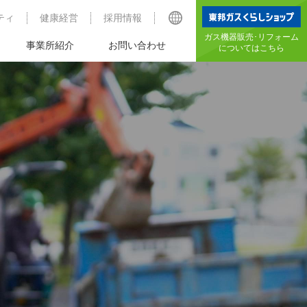
ティ
健康経営
採用情報
ガス機器販売･リフォーム
事業所紹介
お問い合わせ
についてはこちら
ガス設備設計営業・
会社概要
南部事業所
機器販売
日進事業所
各務原営業所
岐阜北店