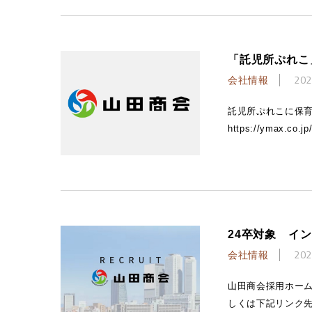
「託児所ぷれこ
会社情報
202
託児所ぷれこに保
https://ymax.co.jp
24卒対象 イ
会社情報
202
山田商会採用ホーム
しくは下記リンク先をご