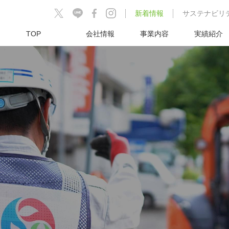
新着情報
サステナビリ
TOP
会社情報
事業内容
実績紹介
工事
沿 革
ガス内管工事
都市ガス供給工事
岐阜支店
グループ会社
東三河営業センター
四日市営業センター
岡山オフィス