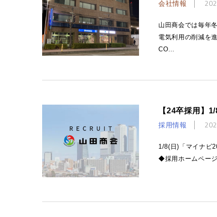
会社情報
202
山田商会では毎年冬
電気利用の削減を
CO…
【24卒採用】1
採用情報
202
1/8(日)「マイ
◆採用ホームページ http