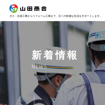
ガス・水道工事からリフォーム工事まで、
日々の快適な生活をサポートします。
ガス導管工事・
ごあいさつ / 経営理念
ガス屋内配管
本社
土木関連工事
新着情報
一宮事業所
NEWS
岐阜導管事業所
大垣事業所