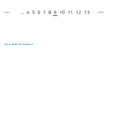
...
4
5
6
7
8
9
10
11
12
13
CATEGORY
Select CATEGORY
ARCHIVES
Select ARCHIVES