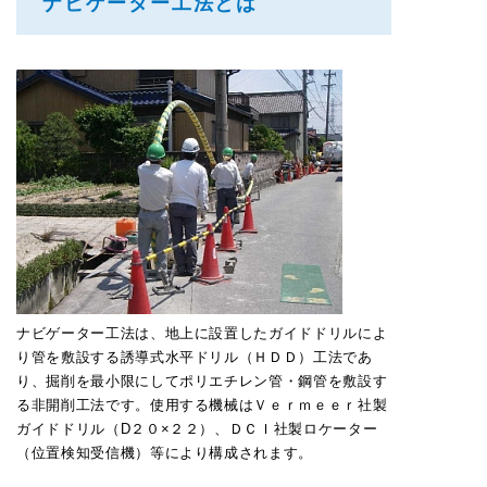
ナビゲーター工法とは
ナビゲーター工法は、地上に設置したガイドドリルによ
り管を敷設する誘導式水平ドリル（ＨＤＤ）工法であ
り、掘削を最小限にしてポリエチレン管・鋼管を敷設す
る非開削工法です。使用する機械はＶｅｒｍｅｅｒ社製
ガイドドリル（D２０×２２）、ＤＣＩ社製ロケーター
（位置検知受信機）等により構成されます。