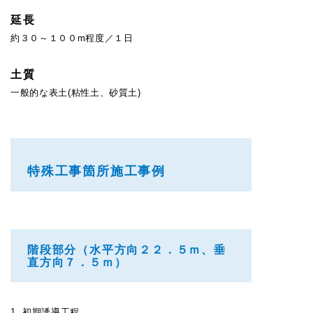
延長
約３０～１００m程度／１日
土質
一般的な表土(粘性土、砂質土)
特殊工事箇所施工事例
階段部分（水平方向２２．５ｍ、垂
直方向７．５ｍ）
1. 初期誘導工程